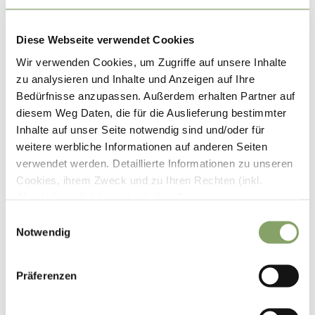
Diese Webseite verwendet Cookies
Wir verwenden Cookies, um Zugriffe auf unsere Inhalte
zu analysieren und Inhalte und Anzeigen auf Ihre
Almwirtschaft auf der Mordaualm
Bedürfnisse anzupassen. Außerdem erhalten Partner auf
diesem Weg Daten, die für die Auslieferung bestimmter
Inhalte auf unser Seite notwendig sind und/oder für
weitere werbliche Informationen auf anderen Seiten
verwendet werden. Detaillierte Informationen zu unseren
Der Aschauer Weiher ist ein bekanntes Naherholungsgebiet im
Cookies, ihrem Zweck und zu Ihren Rechten (inkl.
Berchtesgadener Land. Im Sommer sorgt das größte Naturbad
Abschaltmöglichkeiten) erhalten Sie in unseren
Bayerns – das Aschauer Weiherbad - für erfrischende
Datenschutzbestimmungen
.
E
Aussichten, im Winter die bestens gepflegten Langlaufloipen.
Notwendig
i
Vom Ausgangspunkt am Parkplatz des Aschauer Weiherbades
Mithilfe des Browser-Add-ons zur Deaktivierung von
n
lässt es sich wunderbar in traumhafter Natur spazieren. Wege
Google Analytics-JavaScript (ga.js, analytics.js, dc.js)
verlaufen durch entzückende Märchenwälder, vorbei an
w
Präferenzen
können Website-Besucher verhindern, dass Google
beeindruckenden Baumgiganten und einem bizarren
i
Analytics ihre Daten verwendet.
Wenn Sie Google
Wasserfall. Dabei ist immer die Familie Watzmann als
l
markantes Bergmassiv der Berchtesgadener Alpen im
Analytics deaktivieren möchten, laden Sie das Add-on