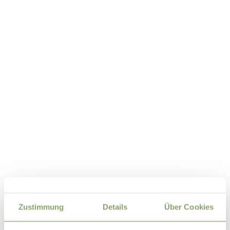
Traumjob. Alm. Sennerin
Wir sind stolz darauf, die oberbayerische Tradition der
Zustimmung
Details
Über Cookies
Almwirtschaft zu bewahren und weiterhin zu betreiben,
deshalb haben wir auch 2024/25 einen neuen Stall