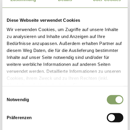
spüren. Nach den Anstrengungen des Aufstiegs am
Gipfelkreuz angekommen, empfinden Wanderer ein
pures Glücksgefühl in der grenzenlosen Freiheit der
Diese Webseite verwendet Cookies
Natur.
Wir verwenden Cookies, um Zugriffe auf unsere Inhalte
zu analysieren und Inhalte und Anzeigen auf Ihre
Bedürfnisse anzupassen. Außerdem erhalten Partner auf
diesem Weg Daten, die für die Auslieferung bestimmter
Inhalte auf unser Seite notwendig sind und/oder für
weitere werbliche Informationen auf anderen Seiten
verwendet werden. Detaillierte Informationen zu unseren
Cookies, ihrem Zweck und zu Ihren Rechten (inkl.
Abschaltmöglichkeiten) erhalten Sie in unseren
Datenschutzbestimmungen
.
E
Notwendig
i
Mithilfe des Browser-Add-ons zur Deaktivierung von
n
Google Analytics-JavaScript (ga.js, analytics.js, dc.js)
w
Präferenzen
können Website-Besucher verhindern, dass Google
i
Analytics ihre Daten verwendet.
Wenn Sie Google
l