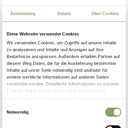
Zustimmung
Details
Über Cookies
Diese Webseite verwendet Cookies
Wir verwenden Cookies, um Zugriffe auf unsere Inhalte
zu analysieren und Inhalte und Anzeigen auf Ihre
Bedürfnisse anzupassen. Außerdem erhalten Partner auf
diesem Weg Daten, die für die Auslieferung bestimmter
Inhalte auf unser Seite notwendig sind und/oder für
weitere werbliche Informationen auf anderen Seiten
verwendet werden. Detaillierte Informationen zu unseren
Cookies, ihrem Zweck und zu Ihren Rechten (inkl.
Abschaltmöglichkeiten) erhalten Sie in unseren
Datenschutzbestimmungen
.
E
Notwendig
i
Mithilfe des Browser-Add-ons zur Deaktivierung von
n
Google Analytics-JavaScript (ga.js, analytics.js, dc.js)
w