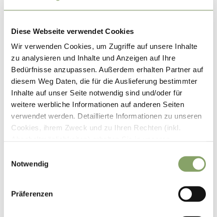
Kontakt
Der Weg zu uns
Diese Webseite verwendet Cookies
Sitemap
Wir verwenden Cookies, um Zugriffe auf unsere Inhalte
Datenschutz
zu analysieren und Inhalte und Anzeigen auf Ihre
Impressum
Bedürfnisse anzupassen. Außerdem erhalten Partner auf
diesem Weg Daten, die für die Auslieferung bestimmter
Inhalte auf unser Seite notwendig sind und/oder für
weitere werbliche Informationen auf anderen Seiten
verwendet werden. Detaillierte Informationen zu unseren
Cookies, ihrem Zweck und zu Ihren Rechten (inkl.
Abschaltmöglichkeiten) erhalten Sie in unseren
Datenschutzbestimmungen
.
E
Notwendig
i
Gut zu wissen: Über die
Mithilfe des Browser-Add-ons zur Deaktivierung von
n
Google Analytics-JavaScript (ga.js, analytics.js, dc.js)
w
Mordaualm
Präferenzen
können Website-Besucher verhindern, dass Google
i
Analytics ihre Daten verwendet.
Wenn Sie Google
l